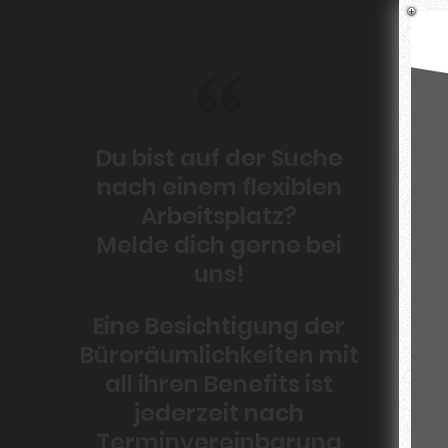
Du bist auf der Suche
nach einem flexiblen
Arbeitsplatz?
Melde dich gerne bei
uns!
Eine Besichtigung der
Büroräumlichkeiten mit
all ihren Benefits ist
jederzeit nach
Terminvereinbarung