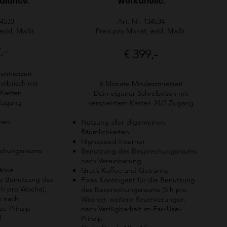
Balance
​:
Workaholic
​:
34533
Art. Nr. 134534
 exkl. MwSt.
Preis pro Monat, exkl. MwSt.
,-
€ 399,-
stmietzeit
eibtisch mit
6 Monate Mindestmietzeit
 Kasten
Dein eigener Schreibtisch mit
 Zugang
versperrtem Kasten 24/7 Zugang
inen
Nutzung aller allgemeinen
Räumlichkeiten
Highspeed-Internet
echungsraums
Benutzung des Besprechungsraums
nach Vereinbarung
ränke
Gratis Kaffee und Getränke
ie Benutzung des
Fixes Kontingent für die Benutzung
 h pro Woche),
des Besprechungsraums (5 h pro
n nach
Woche), weitere Reservierungen
se-Prinzip
nach Verfügbarkeit im Fair-Use-
4
Prinzip