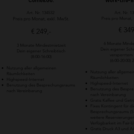
Come&Go:
Work-Life-
Art. Nr. 134532
Art. Nr. 1
Preis pro Monat,
Preis pro Monat, exkl. MwSt.
€ 349
€ 249,-
6 Monate Minde
3 Monate Mindestmietzeit
Dein eigener Schr
Dein eigener Schreibtisch
versperrtem
(8:00-16:00)
(6:00-20:00)
Nutzung aller allgemeinen
Nutzung aller allgeme
Räumlichkeiten
Räumlichkeiten
Highspeed-Internet
Highspeed-Internet
Benutzung des Besprechungsraums
Benutzung des Bespr
nach Vereinbarung
nach Vereinbarung
Gratis Kaffee und Get
Fixes Kontingent für d
Besprechungsraums (5
weitere Reservierunge
Verfügbarkeit im Fair-U
Gratis Druck A3 und A