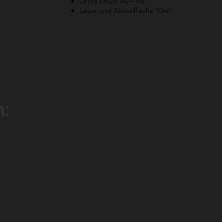
Gratis Druck A0 – A5
Lager und Abstellfläche 10m²
n: